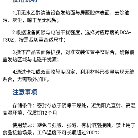
1.用无水乙醇清洁设备发热面与屏蔽腔体表面，去除油
污、灰尘，晾干至无残留；
2.根据设备间隙与电磁干扰强度，选择对应厚度的DCA-
F30Z，按需裁切至合适尺寸；
3.撕下产品表面保护膜，对准安装位置平整贴合，确保覆
盖发热区域与电磁干扰源；
4.通过卡扣或双面胶轻度固定，利用材料形变量实现无缝
贴合，无需额外加压。
注意事项
存储条件：密封存放于阴凉干燥处，避免阳光直射、高温
高湿环境，保质期12个月
使用禁忌：避免与强酸、强碱、有机溶剂接触，禁止用于
食品接触场景，工作温度不可长期超过200℃