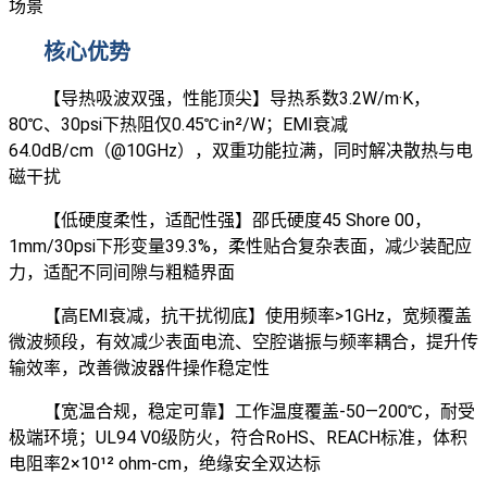
场景
核心优势
【导热吸波双强，性能顶尖】导热系数3.2W/m·K，
80℃、30psi下热阻仅0.45℃·in²/W；EMI衰减
64.0dB/cm（@10GHz），双重功能拉满，同时解决散热与电
磁干扰
【低硬度柔性，适配性强】邵氏硬度45 Shore 00，
1mm/30psi下形变量39.3%，柔性贴合复杂表面，减少装配应
力，适配不同间隙与粗糙界面
【高EMI衰减，抗干扰彻底】使用频率>1GHz，宽频覆盖
微波频段，有效减少表面电流、空腔谐振与频率耦合，提升传
输效率，改善微波器件操作稳定性
【宽温合规，稳定可靠】工作温度覆盖-50—200℃，耐受
极端环境；UL94 V0级防火，符合RoHS、REACH标准，体积
电阻率2×10¹² ohm-cm，绝缘安全双达标