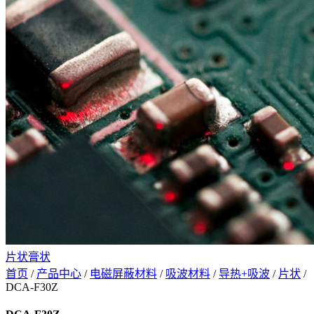
片状
膏状
首页
/
产品中心
/
电磁屏蔽材料
/
吸波材料
/
导热+吸波
/
片状
/
DCA-F30Z